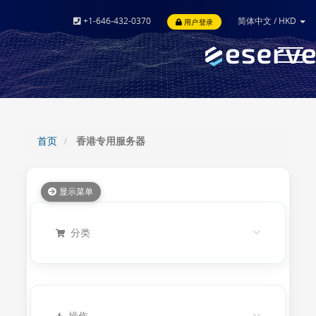
+1-646-432-0370
简体中文
/
HKD
用户登录
Toggle
navigat
首页
香港专用服务器
显示菜单
分类
操作