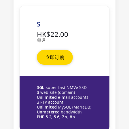
S
HK$22.00
每月
立即订购
3Gb
super fast NMVe SSD
3
web-site (domain)
Unlimited
e-mail accounts
3
FTP account
Unlimited
MySQL (MariaDB)
Unmetered
bandwidth
PHP 5.2, 5.6, 7.x, 8.x