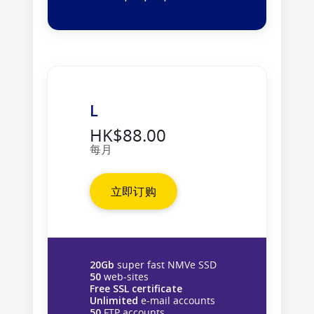
L
HK$88.00
每月
立即订购
20Gb
super fast NMVe SSD
50
web-sites
Free SSL certificate
Unlimited
e-mail accounts
50
FTP accounts