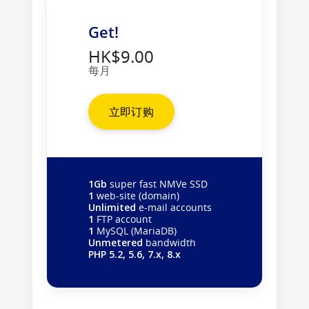
Get!
HK$9.00
每月
立即订购
1Gb
super fast NMVe SSD
1
web-site (domain)
Unlimited
e-mail accounts
1
FTP account
1
MySQL (MariaDB)
Unmetered
bandwidth
PHP 5.2, 5.6, 7.x, 8.x