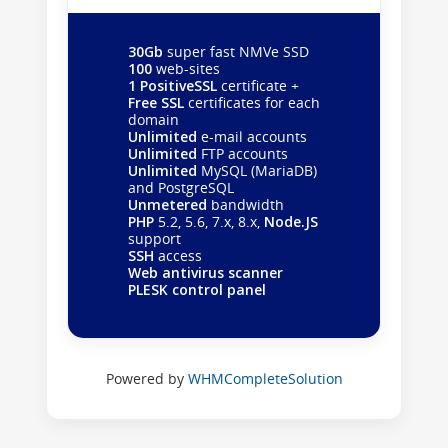
30Gb
super fast NMVe SSD
100
web-sites
1 PositiveSSL
certificate +
Free SSL
certificates for each
domain
Unlimited
e-mail accounts
Unlimited
FTP accounts
Unlimited
MySQL (MariaDB)
and PostgreSQL
Unmetered
bandwidth
PHP
5.2, 5.6, 7.x, 8.x,
Node.JS
support
SSH
access
Web antivirus scanner
PLESK control panel
Powered by
WHMCompleteSolution