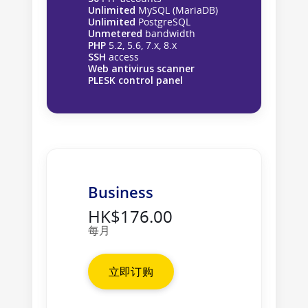
Unlimited
MySQL (MariaDB)
Unlimited
PostgreSQL
Unmetered
bandwidth
PHP
5.2, 5.6, 7.x, 8.x
SSH
access
Web antivirus scanner
PLESK control panel
Business
HK$176.00
每月
立即订购