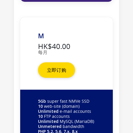
M
HK$40.00
每月
立即订购
5Gb
super fast NMVe SSD
10
web-site (domain)
Unlimited
e-mail accounts
10
FTP accounts
Unlimited
MySQL (MariaDB)
Unmetered
bandwidth
PHP 5.2, 5.6, 7.x, 8.x