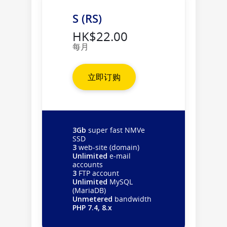
S (RS)
HK$22.00
每月
立即订购
3Gb
super fast NMVe
SSD
3
web-site (domain)
Unlimited
e-mail
accounts
3
FTP account
Unlimited
MySQL
(MariaDB)
Unmetered
bandwidth
PHP 7.4, 8.x