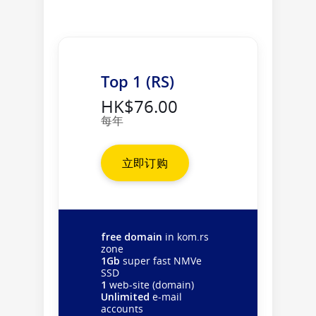
Top 1 (RS)
HK$76.00
每年
立即订购
free domain
in kom.rs
zone
1Gb
super fast NMVe
SSD
1
web-site (domain)
Unlimited
e-mail
accounts