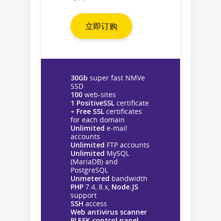
立即订购
30Gb
super fast NMVe
SSD
100
web-sites
1 PositiveSSL
certificate
+
Free SSL
certificates
for each domain
Unlimited
e-mail
accounts
Unlimited
FTP accounts
Unlimited
MySQL
(MariaDB) and
PostgreSQL
Unmetered
bandwidth
PHP
7.4, 8.x,
Node.JS
support
SSH
access
Web antivirus scanner
PLESK control panel