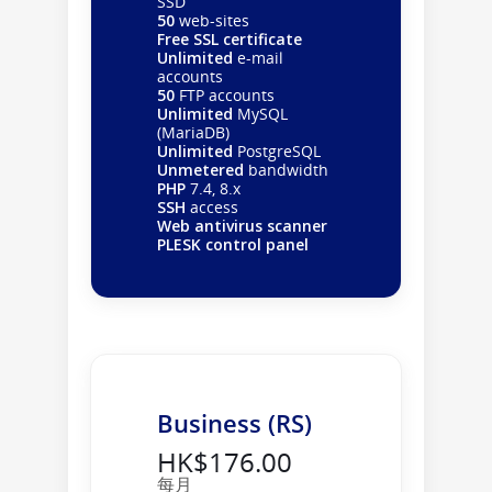
SSD
50
web-sites
Free SSL certificate
Unlimited
e-mail
accounts
50
FTP accounts
Unlimited
MySQL
(MariaDB)
Unlimited
PostgreSQL
Unmetered
bandwidth
PHP
7.4, 8.x
SSH
access
Web antivirus scanner
PLESK control panel
Business (RS)
HK$176.00
每月