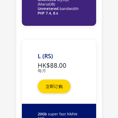
(MariaDB)
Unmetered
bandwidth
PHP 7.4, 8.x
L (RS)
HK$88.00
每月
立即订购
20Gb
super fast NMVe