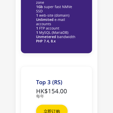
zone
1Gb
super fast NMVe
SSD
1
web-site (domain)
Unlimited
e-mail
accounts
1
FTP account
1
MySQL (MariaDB)
Unmetered
bandwidth
PHP 7.4, 8.x
Top 3 (RS)
HK$154.00
每年
立即订购