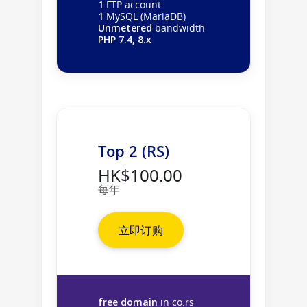
1
FTP account
1
MySQL (MariaDB)
Unmetered
bandwidth
PHP 7.4, 8.x
Top 2 (RS)
HK$100.00
每年
立即订购
free domain
in co.rs