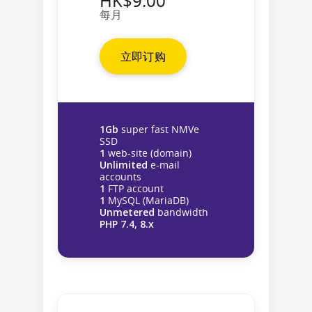
HK$9.00
每月
立即订购
1Gb
super fast NMVe
SSD
1
web-site (domain)
Unlimited
e-mail
accounts
1
FTP account
1
MySQL (MariaDB)
Unmetered
bandwidth
PHP 7.4, 8.x