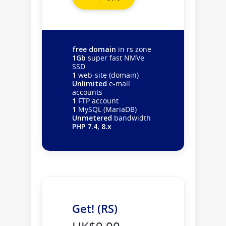
free domain
in rs zone
1Gb
super fast NMVe
SSD
1
web-site (domain)
Unlimited
e-mail
accounts
1
FTP account
1
MySQL (MariaDB)
Unmetered
bandwidth
PHP 7.4, 8.x
Get! (RS)