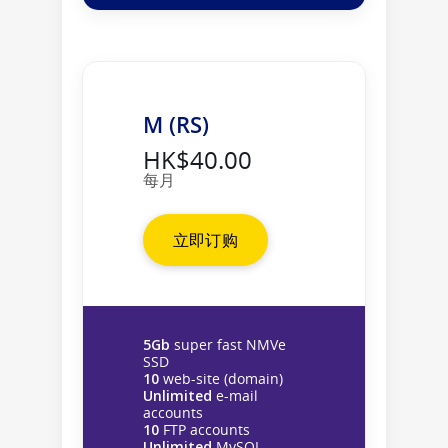
M (RS)
HK$40.00
每月
立即订购
5Gb
super fast NMVe
SSD
10
web-site (domain)
Unlimited
e-mail
accounts
10
FTP accounts
Unlimited
MySQL