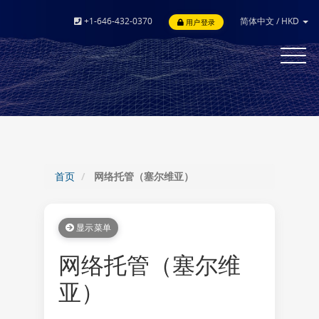
+1-646-432-0370
简体中文
/
HKD
用户登录
Toggle
navigat
首页
网络托管（塞尔维亚）
显示菜单
网络托管（塞尔维
亚）