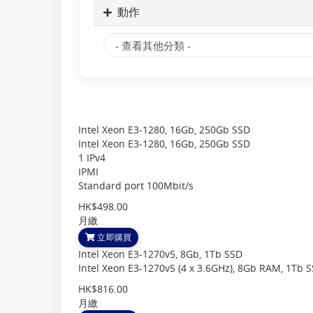
動作
Intel Xeon E3-1280, 16Gb, 250Gb SSD
Intel Xeon E3-1280, 16Gb, 250Gb SSD
1 IPv4
IPMI
Standard port 100Mbit/s
HK$498.00
月繳
立即購買
Intel Xeon E3-1270v5, 8Gb, 1Tb SSD
Intel Xeon E3-1270v5 (4 x 3.6GHz), 8Gb RAM, 1Tb 
HK$816.00
月繳